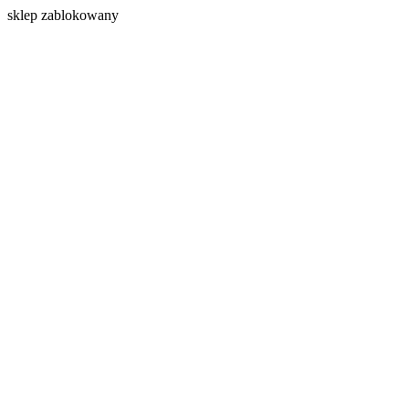
s
klep zablokowany